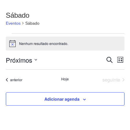
Sábado
Eventos
Sábado
Nenhum resultado encontrado.
Notice
Próximos
Pesqu
Na
Procurar e
Lista
Selecione
do
e
a
data.
vi
Eventos
Hoje
seguinte
Eventos
anterior
nave
Ev
de
Adicionar agenda
visuai
de
Event