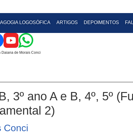
AGOGIA LOGOSÓFICA
ARTIGOS
DEPOIMENTOS
FA
n Daiana de Morais Conci
B, 3º ano A e B, 4º, 5º (F
damental 2)
s Conci