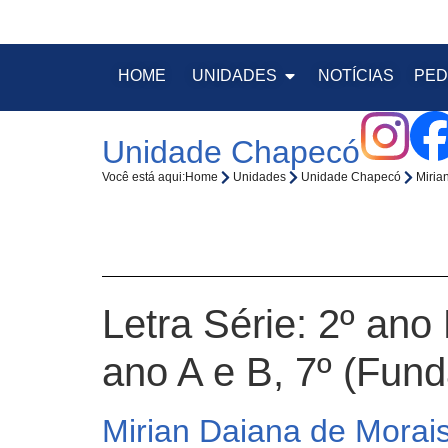
HOME
UNIDADES
NOTÍCIAS
PED
Unidade Chapecó
Você está aqui:
Home
Unidades
Unidade Chapecó
Miria
Letra Série:
2º ano 
ano A e B, 7º (Fun
Mirian Daiana de Morai