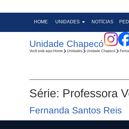
HOME
UNIDADES
NOTÍCIAS
PED
Unidade Chapecó
Você está aqui:
Home
Unidades
Unidade Chapecó
Ferna
Série:
Professora Vo
Fernanda Santos Reis