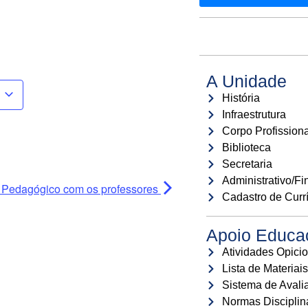
A Unidade
História
Infraestrutura
Corpo Profissiona
Biblioteca
Secretaria
Administrativo/Fi
Pedagógico com os professores
Cadastro de Curr
Apoio Educa
Atividades Opicio
Lista de Materiai
Sistema de Avali
Normas Disciplin