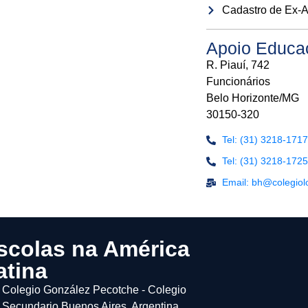
Cadastro de Ex-
Apoio Educa
R. Piauí, 742
Funcionários
Belo Horizonte/MG
30150-320
Tel: (31) 3218-1717
Tel: (31) 3218-1725
Email: bh@colegiol
scolas na América
atina
Colegio González Pecotche - Colegio
Secundario Buenos Aires, Argentina