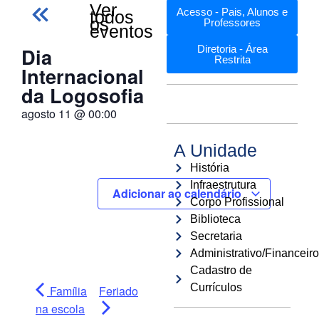
Ver
Acesso - Pais, Alunos e
todos
os
Professores
eventos
Dia
Diretoria - Área
Restrita
Internacional
da Logosofia
agosto 11
@
00:00
A Unidade
História
Infraestrutura
Adicionar ao calendário
Corpo Profissional
Biblioteca
Secretaria
Administrativo/Financeiro
Cadastro de
Currículos
Família
Feriado
na escola