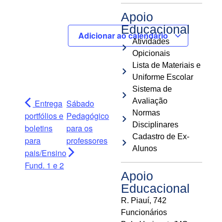
Apoio
Educacional
Adicionar ao calendário
Atividades
Opicionais
Lista de Materiais e
Uniforme Escolar
Sistema de
Avaliação
Entrega
Sábado
Normas
portfólios e
Pedagógico
Disciplinares
boletins
para os
Cadastro de Ex-
para
professores
Alunos
pais/Ensino
Fund. 1 e 2
Apoio
Educacional
R. Piauí, 742
Funcionários