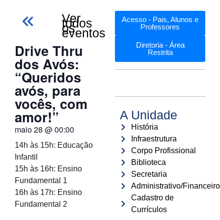
Ver
Acesso - Pais, Alunos e
todos
os
Professores
eventos
Drive Thru
Diretoria - Área
Restrita
dos Avós:
“Queridos
avós, para
vocês, com
amor!”
A Unidade
História
maio 28
@
00:00
Infraestrutura
14h às 15h: Educação
Corpo Profissional
Infantil
Biblioteca
15h às 16h: Ensino
Secretaria
Fundamental 1
Administrativo/Financeiro
16h às 17h: Ensino
Cadastro de
Fundamental 2
Currículos