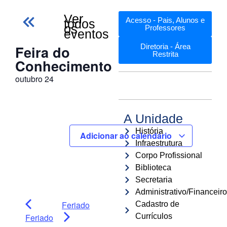
Ver
Acesso - Pais, Alunos e
todos
os
Professores
eventos
Feira do
Diretoria - Área
Restrita
Conhecimento
outubro 24
A Unidade
História
Adicionar ao calendário
Infraestrutura
Corpo Profissional
Biblioteca
Secretaria
Administrativo/Financeiro
Feriado
Cadastro de
Feriado
Currículos