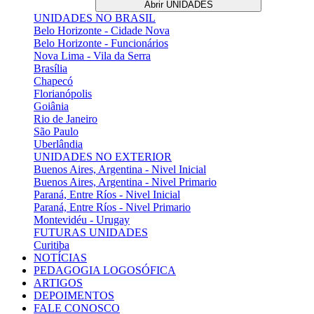
Abrir UNIDADES
UNIDADES NO BRASIL
Belo Horizonte - Cidade Nova
Belo Horizonte - Funcionários
Nova Lima - Vila da Serra
Brasília
Chapecó
Florianópolis
Goiânia
Rio de Janeiro
São Paulo
Uberlândia
UNIDADES NO EXTERIOR
Buenos Aires, Argentina - Nivel Inicial
Buenos Aires, Argentina - Nivel Primario
Paraná, Entre Ríos - Nivel Inicial
Paraná, Entre Ríos - Nivel Primario
Montevidéu - Urugay
FUTURAS UNIDADES
Curitiba
NOTÍCIAS
PEDAGOGIA LOGOSÓFICA
ARTIGOS
DEPOIMENTOS
FALE CONOSCO