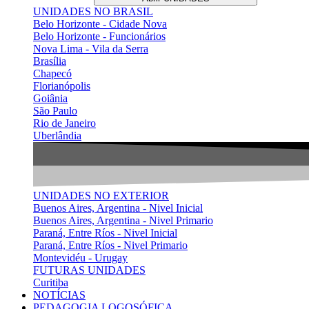
UNIDADES NO BRASIL
Belo Horizonte - Cidade Nova
Belo Horizonte - Funcionários
Nova Lima - Vila da Serra
Brasília
Chapecó
Florianópolis
Goiânia
São Paulo
Rio de Janeiro
Uberlândia
UNIDADES NO EXTERIOR
Buenos Aires, Argentina - Nivel Inicial
Buenos Aires, Argentina - Nivel Primario
Paraná, Entre Ríos - Nivel Inicial
Paraná, Entre Ríos - Nivel Primario
Montevidéu - Urugay
FUTURAS UNIDADES
Curitiba
NOTÍCIAS
PEDAGOGIA LOGOSÓFICA