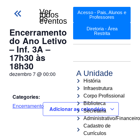
Ver
Acesso - Pais, Alunos e
todos
os
Professores
eventos
Encerramento
Diretoria - Área
Restrita
do Ano Letivo
– Inf. 3A –
17h30 às
18h30
A Unidade
dezembro 7
@
00:00
História
Infraestrutura
Categories:
Corpo Profissional
Biblioteca
Encerramento
Adicionar ao calendário
Secretaria
Administrativo/Financeiro
Cadastro de
Currículos