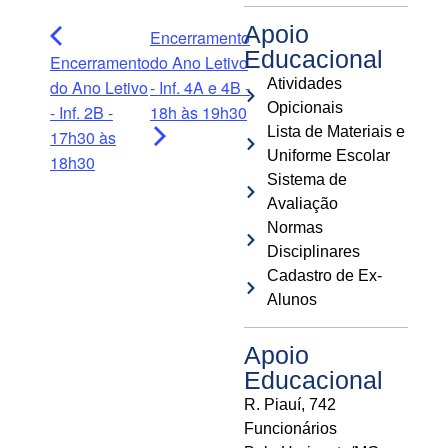
Apoio
Encerramento
Educacional
Encerramento
do Ano Letivo
Atividades
do Ano Letivo
- Inf. 4A e 4B -
Opicionais
- Inf. 2B -
18h às 19h30
Lista de Materiais e
17h30 às
Uniforme Escolar
18h30
Sistema de
Avaliação
Normas
Disciplinares
Cadastro de Ex-
Alunos
Apoio
Educacional
R. Piauí, 742
Funcionários