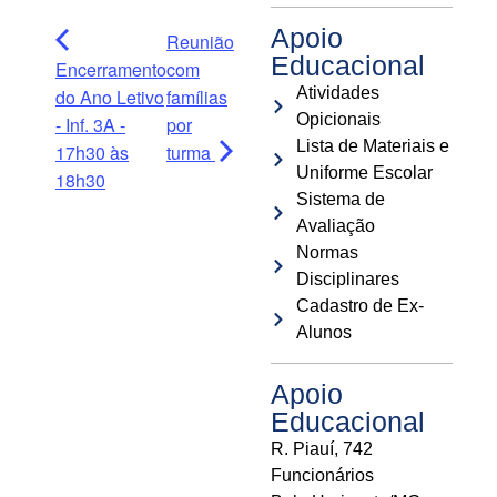
Apoio
Reunião
Educacional
Encerramento
com
Atividades
do Ano Letivo
famílias
Opicionais
- Inf. 3A -
por
Lista de Materiais e
17h30 às
turma
Uniforme Escolar
18h30
Sistema de
Avaliação
Normas
Disciplinares
Cadastro de Ex-
Alunos
Apoio
Educacional
R. Piauí, 742
Funcionários