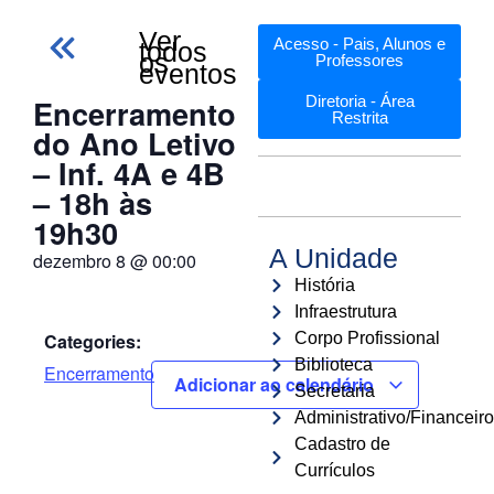
Ver
Acesso - Pais, Alunos e
todos
os
Professores
eventos
Encerramento
Diretoria - Área
Restrita
do Ano Letivo
– Inf. 4A e 4B
– 18h às
19h30
A Unidade
dezembro 8
@
00:00
História
Infraestrutura
Categories:
Corpo Profissional
Biblioteca
Encerramento
Adicionar ao calendário
Secretaria
Administrativo/Financeiro
Cadastro de
Currículos