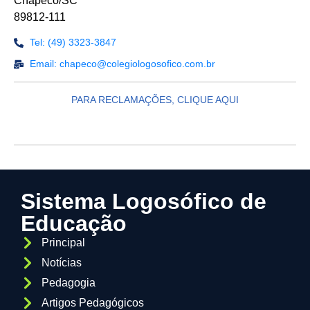
Chapecó/SC
89812-111
Tel: (49) 3323-3847
Email: chapeco@colegiologosofico.com.br
PARA RECLAMAÇÕES, CLIQUE AQUI
Sistema Logosófico de
Educação
Principal
Notícias
Pedagogia
Artigos Pedagógicos