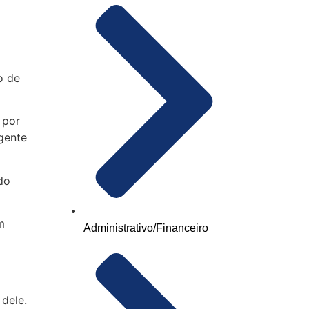
o de
 por
gente
do
m
Administrativo/Financeiro
dele.