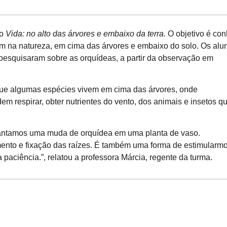
do
Vida: no alto das árvores e embaixo da terra.
O objetivo é co
em na natureza, em cima das árvores e embaixo do solo. Os alu
 pesquisaram sobre as orquídeas, a partir da observação em
ue algumas espécies vivem em cima das árvores, onde
m respirar, obter nutrientes do vento, dos animais e insetos q
antamos uma muda de orquídea em uma planta de vaso.
to e fixação das raízes. É também uma forma de estimularm
aciência.”, relatou a professora Márcia, regente da turma.